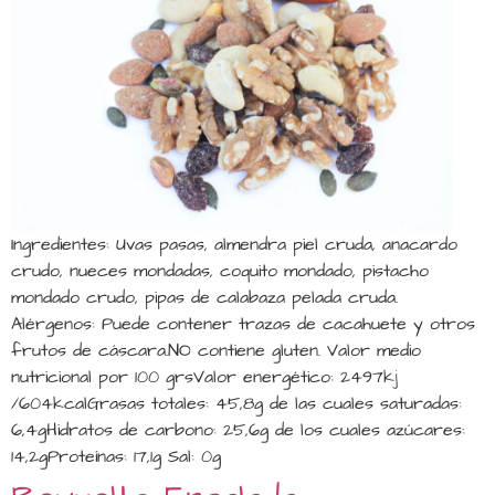
Ingredientes: Uvas pasas, almendra piel cruda, anacardo
crudo, nueces mondadas, coquito mondado, pistacho
mondado crudo, pipas de calabaza pelada cruda.
Alérgenos: Puede contener trazas de cacahuete y otros
frutos de cáscara.NO contiene gluten. Valor medio
nutricional por 100 grsValor energético: 2497kj
/604kcalGrasas totales: 45,8g de las cuales saturadas:
6,4gHidratos de carbono: 25,6g de los cuales azúcares:
14,2gProteínas: 17,1g Sal: 0g