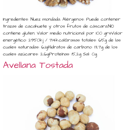
Ingredientes: Nuez mondada. Alérgenos: Puede contener
trazas de cacahuete y otros frutos de cáscara.NO
contiene gluten. Valor medio nutricional por 100 grsValor
energético: 2950kj / 714kcalGrasas totales: 65g de las
cuales saturadas: 6,1gHidratos de carbono: 13,7g de los
cuales azúcares: 2,6gProteínas: 15,2g Sal: 0g
Avellana Tostada