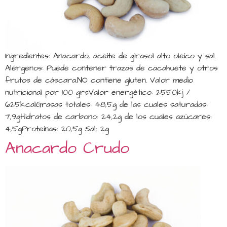
Ingredientes: Anacardo, aceite de girasol alto oleico y sal.
Alérgenos: Puede contener trazas de cacahuete y otros
frutos de cáscara.NO contiene gluten. Valor medio
nutricional por 100 grsValor energético: 2550kj /
625kcalGrasas totales: 48,5g de las cuales saturadas:
7,9gHidratos de carbono: 24,2g de los cuales azúcares:
4,5gProteínas: 20,5g Sal: 2g
Anacardo Crudo