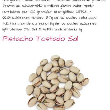
frutos de cáscara.NO contiene gluten. Valor medio
nutricional por 100 grsValor energético: 2592kj /
628kcalGrasas totales: 57g de las cuales saturadas:
4,8gHidratos de carbono: 3g de los cuales azúcares:
1gProteínas: 23g Sal: 5,4gFibra alimentaria: 11g
Pistacho Tostado Sal