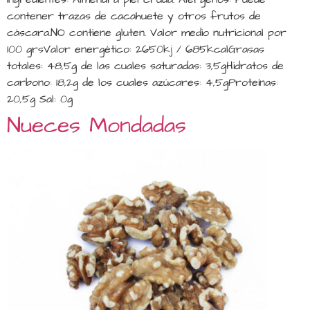
contener trazas de cacahuete y otros frutos de
cáscara.NO contiene gluten. Valor medio nutricional por
100 grsValor energético: 2650kj / 685kcalGrasas
totales: 48,5g de las cuales saturadas: 3,5gHidratos de
carbono: 18,2g de los cuales azúcares: 4,5gProteínas:
20,5g Sal: 0g
Nueces Mondadas