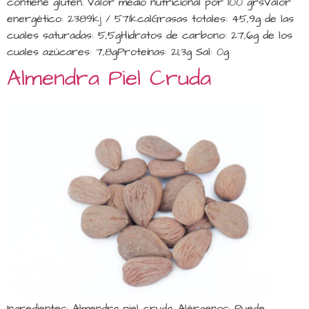
contiene gluten. Valor medio nutricional por 100 grsValor
energético: 2389kj / 571kcalGrasas totales: 45,9g de las
cuales saturadas: 5,5gHidratos de carbono: 27,6g de los
cuales azúcares: 7,8gProteínas: 21,3g Sal: 0g
Almendra Piel Cruda
Ingredientes: Almendra piel cruda. Alérgenos: Puede